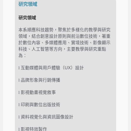
研究領域
研究領域
本系順應科技趨勢，
聚焦於多樣化的教學與研究
領域，結合創意設計原則與前沿數位技術，
著重
於
數位內容
、
多媒體應用
、
實境技術
、
影像顯示
科技
、
人工智慧
等方向，
主要教學與研究重點
為：
l
互動媒體與
用戶體驗（
UX
）設計
l
品牌形象與行銷傳播
l
影視動畫視覺敘事
l
印刷與數位出版技術
l
資料視覺化與資訊圖像設計
l
影視特效製作