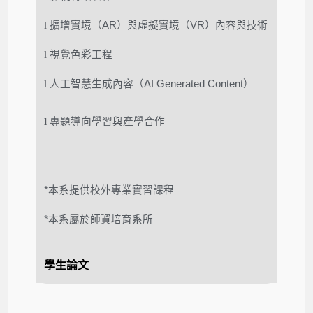
l
擴增實境（
AR
）與虛擬實境（
VR
）內容與技術
l
視覺色彩工程
l
人工智慧生成內容（
AI Generated Content
）
l
專題導向
學習與
產學合作
*
本系
提供校外專業實習課程
*
本系屬於師資培育系所
學生論文