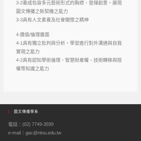
3-2養成包容多元藝術形式的胸襟、發揮創意，展現
圖文傳播之新契機之能力
3-3具有人文素養及社會關懷之精神
4.價值/倫理層面
4-1具有獨立批判與分析，學習進行對外溝通與自我
實現之能力
4-2具有認知學術倫理、智慧財產權、技術轉移與授
權等知識之能力
圖文傳播學系
電話：(02) 7749-3599
e-mail：gac@ntnu.edu.tw