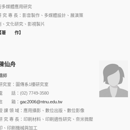
術多媒體應用研究
研 究 專 長：影音製作、多媒體設計、展演策
劃、文化研究、影視製片
【著 作】
陳仙舟
講師
研究室：圖傳系1樓研究室
電 話：(02) 7749-3580
信 箱：
gac2006@ntnu.edu.tw
授 課 領 域：應用攝影、數位出版、數位影像
研 究 專 長：印刷材料、印刷適性研究、奈米微壓
印、印刷機械與加工