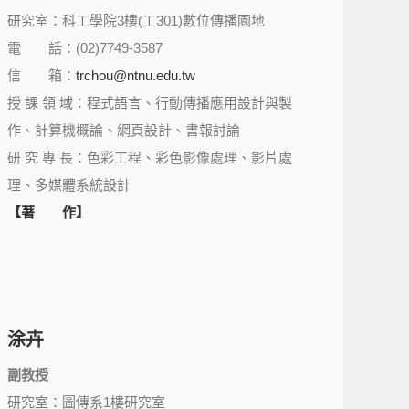
研究室：科工學院3樓(工301)數位傳播園地
電 話：(02)7749-3587
信 箱：
trchou@ntnu.edu.tw
授 課 領 域：程式語言、行動傳播應用設計與製
作、計算機概論、網頁設計、書報討論
研 究 專 長：色彩工程、彩色影像處理、影片處
理、多媒體系統設計
【著 作】
涂卉
副教授
研究室：圖傳系1樓研究室