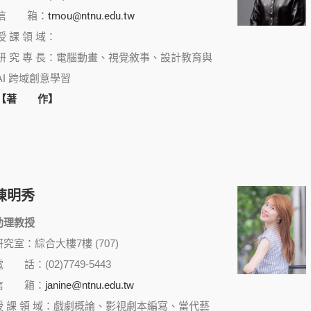
信 箱：
tmou@ntnu.edu.tw
授 課 領 域：
研 究 專 長：電腦動畫、視覺敘事、設計教育與
AI 跨域創意學習
【著 作】
陳明秀
助理教授
研究室：綜合大樓7樓 (707)
 話：(02)7749-5443
信 箱：
janine@ntnu.edu.tw
授 課 領 域：戲劇概論、影視劇本編寫、當代藝