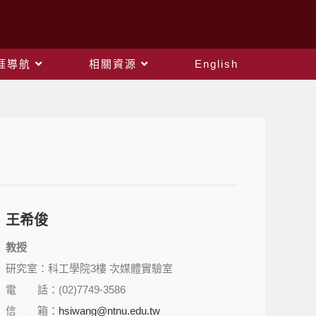
涯導航
相關資源
English
王希俊
教授
研究室：科工學院3樓 次媒體實驗室
電 話：(02)7749-3586
信 箱：
hsiwang@ntnu.edu.tw