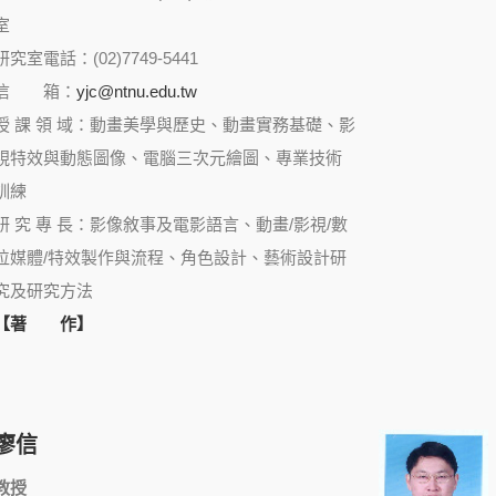
室
研究室電話：(02)7749-5441
信 箱：
yjc@ntnu.edu.tw
授 課 領 域：動畫美學與歷史、動畫實務基礎、影
視特效與動態圖像、電腦三次元繪圖、專業技術
訓練
研 究 專 長：影像敘事及電影語言、動畫/影視/數
位媒體/特效製作與流程、角色設計、藝術設計研
究及研究方法
【著 作】
廖信
教授