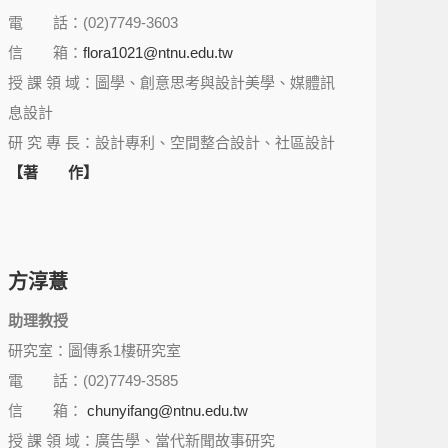
電 話：(02)7749-3603
信 箱：
flora1021@ntnu.edu.tw
授 課 領 域：圖學、創意思考與設計美學、媒體訊
息設計
研 究 專 長：設計專利、空間整合設計、社區設計
【著 作】
方淳薏
助理教授
研究室：圖傳系1樓研究室
電 話：(02)7749-3585
信 箱：
chunyifang@ntnu.edu.tw
授 課 領 域：廣告學、當代新聞故事研究