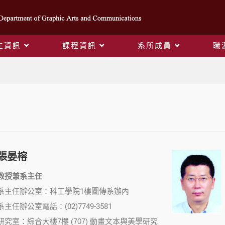
生資訊
課程資訊
系所成員
職
系所成員
張晏榕
教授
兼系主任
系主任辦公室：科工學院1樓圖傳系辦內
系主任辦公室電話：(02)7749-3581
研究室：綜合大樓7樓 (707) 動畫文本與美學研究