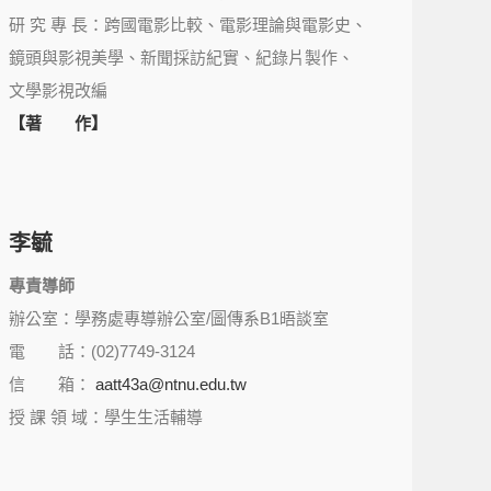
研 究 專 長：跨國電影比較、電影理論與電影史、
鏡頭與影視美學、新聞採訪紀實、紀錄片製作、
文學影視改編
【著 作】
李毓
專責導師
辦公室：學務處專導辦公室/圖傳系B1晤談室
電 話：(02)7749-3124
信 箱：
aatt43a@ntnu.edu.tw
授 課 領 域：學生生活輔導