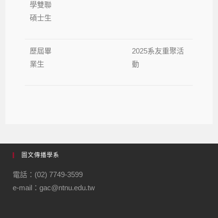
學雙聯
碩士生
歷屆畢
2025系友重聚活
業生
動
圖文傳播學系
電話：(02) 7749-3599
e-mail：gac@ntnu.edu.tw