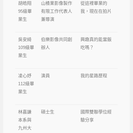
胡皓翔
山楂果影像製作
從這裡畢業的
95級畢
有限工作代表人
我，現在在拍片
業生
兼導演
吳安綺
伯樂影像共同創
興趣真的能當飯
109級畢
辦人
吃嗎？
業生
凌心妤
演員
我的星路歷程
112級畢
業生
林嘉謙
碩士生
國際雙聯學位經
本系與
驗分享
九州大