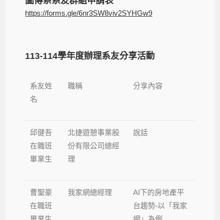
圖傳系系友群組申請表
https://forms.gle/6nr3SW8viv2SYHGw9
113-114學年度辦理系友分享活動
系友姓
職稱
分享內容
名
邱健吾
北捷遊憩事業股
說話
在職班
份有限公司總經
畢業生
理
曹聖豪
我家網總經理
AI下的房地產平
在職班
台趨勢-以「我家
畢業生
網」為例