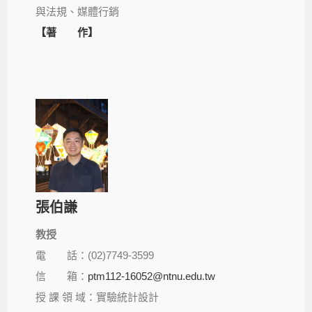
與法規、媒體行銷
【著 作】
張伯謙
教授
電 話：(02)7749-3599
信 箱：
ptm112-16052@ntnu.edu.tw
授 課 領 域：實驗統計設計