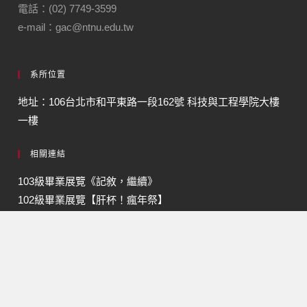
電話：(02) 7749-3599
e-mail：gac@ntnu.edu.tw
系所位置
地址：106台北市和平東路一段162號 科技與工程學院大樓
一樓
相關連結
103級畢業展覽《記敘，繼續》
102級畢業展覽【肝杯！瘋年祭】
PCStar求職快訊
社群網站
圖傳系展
圖傳系學會