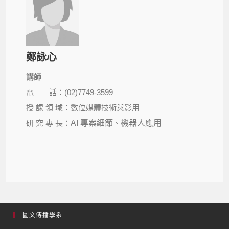
鄭詠心
講師
電 話：(02)7749-3599
授 課 領 域：數位媒體技術與影用
研 究 專 長：
AI 專案細節
、
機器人應用
圖文傳播學系