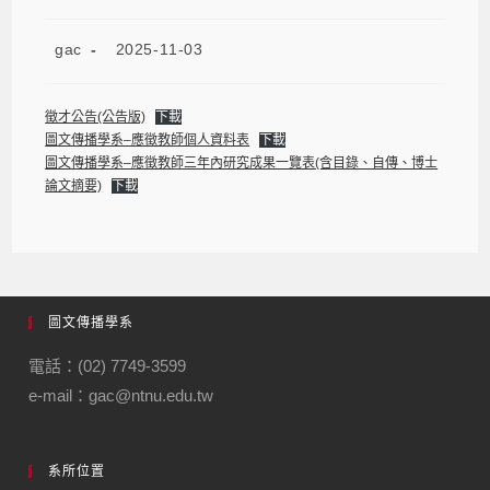
gac
2025-11-03
徵才公告(公告版)
下載
圖文傳播學系–應徵教師個人資料表
下載
圖文傳播學系–應徵教師三年內研究成果一覽表(含目錄、自傳、博士
論文摘要)
下載
圖文傳播學系
電話：(02) 7749-3599
e-mail：gac@ntnu.edu.tw
系所位置